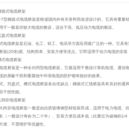
梯级式电缆桥架
1-T型梯级式电缆桥架是根据国内外有关资料而改进设计的。它具有重
用于一般直径较大电缆的敷设，适合于高、低压动力电缆的敷设。
托盘式电缆桥架
式电缆桥架是石油、化工、轻工、电讯等方面应用最广泛的一种。它具有
桥架(20张)观、结构简单、安装方便等优点。它即适用于动力电缆的安
槽式电缆桥架
电缆桥架是一种全封闭型电缆桥架。它最适用于敷设计算机电缆、通信
缆的屏蔽干扰和重腐蚀中环境电缆的防护都有较好的效果。
式、托盘式、槽式电缆桥架各自优缺点：梯级式汇线桥架具有良好的通
防干扰性能。
大跨距电缆桥架
大跨距电缆桥架一般是由拉挤玻璃钢型材组装而成，适用于电力电缆、
长（一般设计寿命为二十年）、安装方便且成本低（比重仅为碳钢的1/
方便、不需维护等优越性。