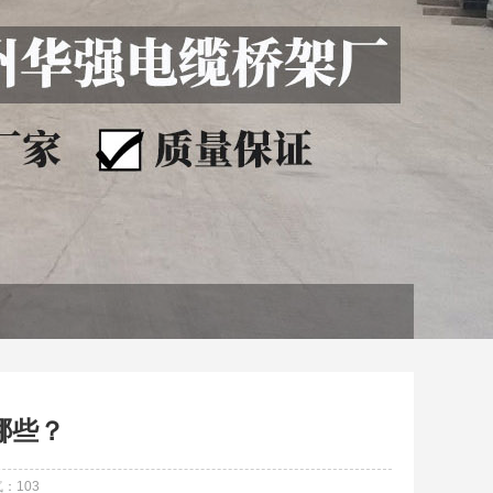
哪些？
气：
103