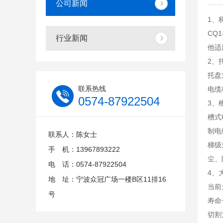
公司新闻
1、
CQ
行业新闻
他适
2、
托盘
联系热线
电缆
0574-87922504
3、
槽式
制电
联系人：陈女士
梯级
手 机：13967893222
尘、
电 话：0574-87922504
4、
地 址：宁波众冠广场一楼B区11排16
当前
号
寿命
切割